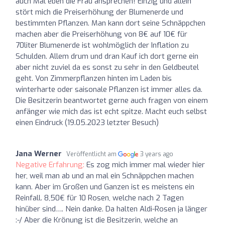
auch Mal eben die Frau ansprechen! Einzig und allein
stört mich die Preiserhöhung der Blumenerde und
bestimmten Pflanzen. Man kann dort seine Schnäppchen
machen aber die Preiserhöhung von 8€ auf 10€ für
70liter Blumenerde ist wohlmöglich der Inflation zu
Schulden. Allem drum und dran Kauf ich dort gerne ein
aber nicht zuviel da es sonst zu sehr in den Geldbeutel
geht. Von Zimmerpflanzen hinten im Laden bis
winterharte oder saisonale Pflanzen ist immer alles da.
Die Besitzerin beantwortet gerne auch fragen von einem
anfänger wie mich das ist echt spitze. Macht euch selbst
einen Eindruck (19.05.2023 letzter Besuch)
Jana Werner
Veröffentlicht am
3 years ago
Negative Erfahrung:
Es zog mich immer mal wieder hier
her, weil man ab und an mal ein Schnäppchen machen
kann. Aber im Großen und Ganzen ist es meistens ein
Reinfall. 8,50€ für 10 Rosen, welche nach 2 Tagen
hinüber sind…. Nein danke. Da halten Aldi-Rosen ja länger
:-/ Aber die Krönung ist die Besitzerin, welche an