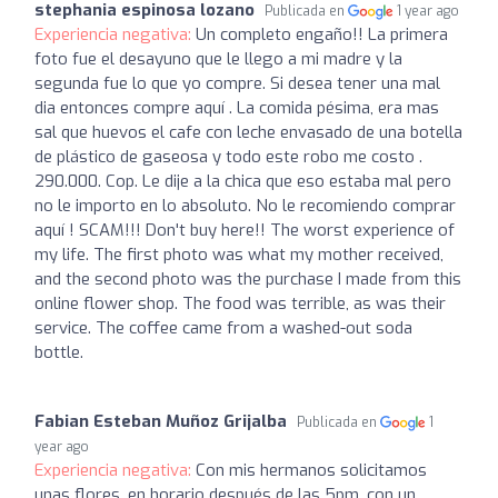
stephania espinosa lozano
Publicada en
1 year ago
Experiencia negativa:
Un completo engaño!! La primera
foto fue el desayuno que le llego a mi madre y la
segunda fue lo que yo compre. Si desea tener una mal
dia entonces compre aquí . La comida pésima, era mas
sal que huevos el cafe con leche envasado de una botella
de plástico de gaseosa y todo este robo me costo .
290.000. Cop. Le dije a la chica que eso estaba mal pero
no le importo en lo absoluto. No le recomiendo comprar
aquí ! SCAM!!! Don't buy here!! The worst experience of
my life. The first photo was what my mother received,
and the second photo was the purchase I made from this
online flower shop. The food was terrible, as was their
service. The coffee came from a washed-out soda
bottle.
Fabian Esteban Muñoz Grijalba
Publicada en
1
year ago
Experiencia negativa:
Con mis hermanos solicitamos
unas flores, en horario después de las 5pm, con un