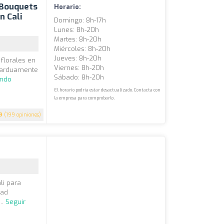
: Bouquets
Horario:
n Cali
Domingo: 8h-17h
Lunes: 8h-20h
Martes: 8h-20h
Miércoles: 8h-20h
Jueves: 8h-20h
 florales en
Viernes: 8h-20h
s arduamente
Sábado: 8h-20h
endo
El horario podría estar desactualizado. Contacta con
la empresa para comprobarlo.
9
(199 opiniones)
li para
dad
..
Seguir