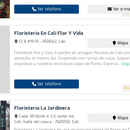
Ver teléfono
Ver e-ma
4
Floristería En Cali Flor Y Vida
Cl 8 #19-15 - 760042, Cali
Mapa
Floristería Flor y Vida: Expertos en arreglos florales en Cali co
domicilio el mismo día. Sorprende con ramos de rosas, tulipan
orquídeas y nuestras exclusivas cajas de flores. Especia...
Segu
Ver teléfono
4
Floristería La Jardinera
Calle 39 Norte # 2 E norte- 44,
Mapa
Cali, Valle del cauca - 760050, Cali
Floristería La Jardinera es una reconocida tienda de flores en C