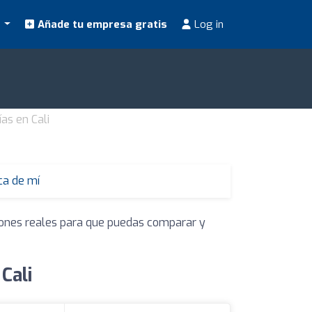
s
Añade tu empresa gratis
Log in
ías en Cali
ca de mí
niones reales para que puedas comparar y
Cali