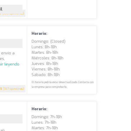
il
.7
(199 opiniones)
Horario:
Domingo: (closed)
Lunes: 8h-18h
Martes: 8h-18h
n envío a
Miércoles: 8h-18h
es,
Jueves: 8h-18h
ir leyendo
Viernes: 8h-18h
Sábado: 8h-18h
El horario podría estar desactualizado. Contacta con
la empresa para comprobarlo.
.5
(197 opiniones)
Horario:
Domingo: 7h-18h
Lunes: 7h-18h
Martes: 7h-18h
ali,