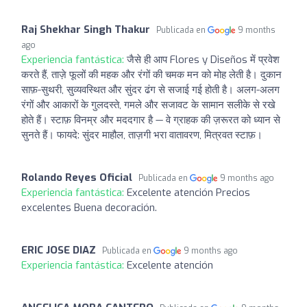
Raj Shekhar Singh Thakur
Publicada en
9 months
ago
Experiencia fantástica:
जैसे ही आप Flores y Diseños में प्रवेश
करते हैं, ताज़े फूलों की महक और रंगों की चमक मन को मोह लेती है। दुकान
साफ़-सुथरी, सुव्यवस्थित और सुंदर ढंग से सजाई गई होती है। अलग-अलग
रंगों और आकारों के गुलदस्ते, गमले और सजावट के सामान सलीके से रखे
होते हैं। स्टाफ़ विनम्र और मददगार है — वे ग्राहक की ज़रूरत को ध्यान से
सुनते हैं। फायदे: सुंदर माहौल, ताज़गी भरा वातावरण, मित्रवत स्टाफ़।
Rolando Reyes Oficial
Publicada en
9 months ago
Experiencia fantástica:
Excelente atención Precios
excelentes Buena decoración.
ERIC JOSE DIAZ
Publicada en
9 months ago
Experiencia fantástica:
Excelente atención