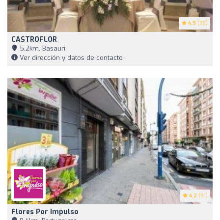
4.9
(38)
CASTROFLOR
5,2km, Basauri
Ver dirección y datos de contacto
4.2
(91)
Flores Por Impulso