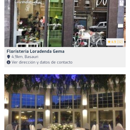
4.9
(32)
Floristeria Loradenda Gema
4,9km, Basauri
Ver dirección y datos de contacto