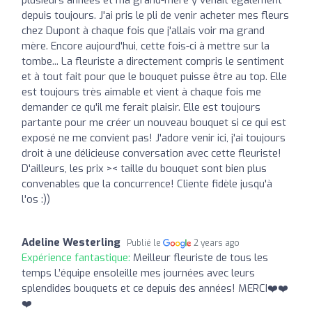
plusieurs années et ma grand-mère y venait également
depuis toujours. J'ai pris le pli de venir acheter mes fleurs
chez Dupont à chaque fois que j'allais voir ma grand
mère. Encore aujourd'hui, cette fois-ci à mettre sur la
tombe... La fleuriste a directement compris le sentiment
et à tout fait pour que le bouquet puisse être au top. Elle
est toujours très aimable et vient à chaque fois me
demander ce qu'il me ferait plaisir. Elle est toujours
partante pour me créer un nouveau bouquet si ce qui est
exposé ne me convient pas! J'adore venir ici, j'ai toujours
droit à une délicieuse conversation avec cette fleuriste!
D'ailleurs, les prix >< taille du bouquet sont bien plus
convenables que la concurrence! Cliente fidèle jusqu'à
l'os :))
Adeline Westerling
Publié le
2 years ago
Expérience fantastique:
Meilleur fleuriste de tous les
temps L’équipe ensoleille mes journées avec leurs
splendides bouquets et ce depuis des années! MERCI❤️❤️
❤️