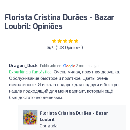
Florista Cristina Durães - Bazar
Loubril: Opiniões
5
/5 (108 Opiniões)
Dragon_Duck
Publicado em
2 months ago
Experiência fantástica:
Очень милая, приятная девушка.
Обслуживание быстрое и приятное. Цветы очень
симпатичные. Я искала подарок для подруги и быстро
нашла подходящий для меня вариант, который ещё
был достаточно дешевым.
Florista Cristina Durães - Bazar
Loubril
Obrigada