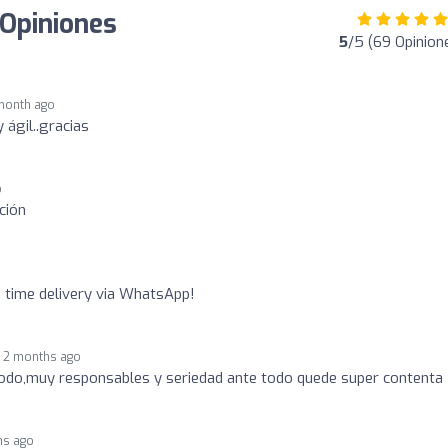
 Opiniones
5
/5 (69 Opinion
month ago
 ágil..gracias
o
ción
n time delivery via WhatsApp!
2 months ago
odo,muy responsables y seriedad ante todo quede super contenta
hs ago