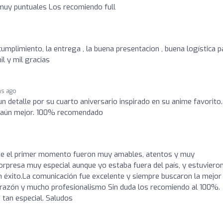
uy puntuales Los recomiendo full
umplimiento, la entrega , la buena presentacion , buena logística p
il y mil gracias
hs ago
un detalle por su cuarto aniversario inspirado en su anime favorito.
to aún mejor. 100% recomendado
sde el primer momento fueron muy amables, atentos y muy
rpresa muy especial aunque yo estaba fuera del país, y estuviero
n éxito.La comunicación fue excelente y siempre buscaron la mejor
orazón y mucho profesionalismo Sin duda los recomiendo al 100%.
tan especial. Saludos