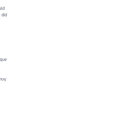
uld
 did
 que
 muy