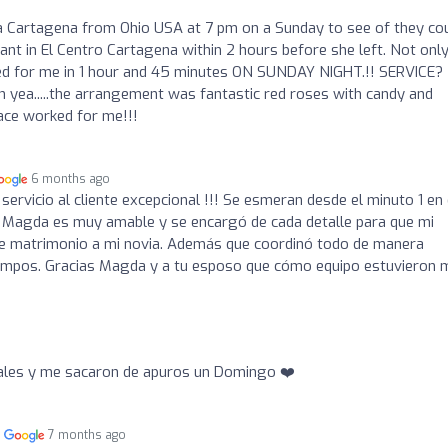
ia Cartagena from Ohio USA at 7 pm on a Sunday to see of they co
nt in El Centro Cartagena within 2 hours before she left. Not only
ed for me in 1 hour and 45 minutes ON SUNDAY NIGHT.!! SERVICE?
h yea.....the arrangement was fantastic red roses with candy and
lace worked for me!!!
6 months ago
 servicio al cliente excepcional !!! Se esmeran desde el minuto 1 en
. Magda es muy amable y se encargó de cada detalle para que mi
le matrimonio a mi novia. Además que coordinó todo de manera
atiempos. Gracias Magda y a tu esposo que cómo equipo estuvieron
rales y me sacaron de apuros un Domingo ❤️
n
7 months ago