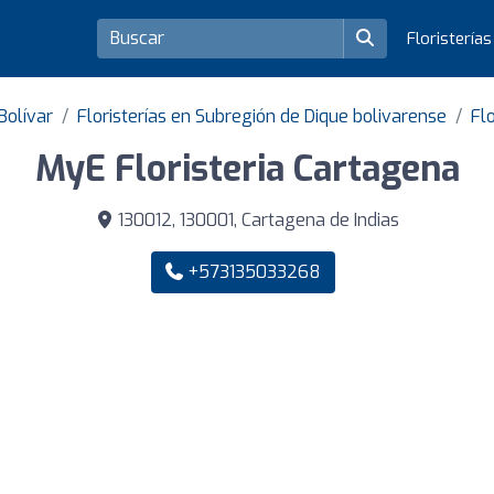
Floristería
Bolívar
Floristerías en Subregión de Dique bolivarense
Fl
MyE Floristeria Cartagena
130012, 130001, Cartagena de Indias
+573135033268