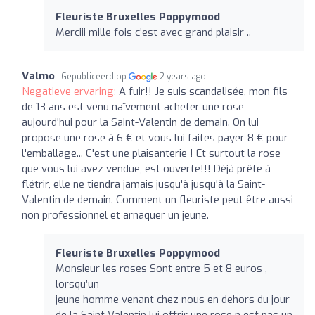
Fleuriste Bruxelles Poppymood
Merciii mille fois c’est avec grand plaisir ..
Valmo
Gepubliceerd op
2 years ago
Negatieve ervaring:
A fuir!! Je suis scandalisée, mon fils
de 13 ans est venu naïvement acheter une rose
aujourd'hui pour la Saint-Valentin de demain. On lui
propose une rose à 6 € et vous lui faites payer 8 € pour
l'emballage... C'est une plaisanterie ! Et surtout la rose
que vous lui avez vendue, est ouverte!!! Déjà prête à
flétrir, elle ne tiendra jamais jusqu'à jusqu'à la Saint-
Valentin de demain. Comment un fleuriste peut être aussi
non professionnel et arnaquer un jeune.
Fleuriste Bruxelles Poppymood
Monsieur les roses Sont entre 5 et 8 euros ,
lorsqu’un
jeune homme venant chez nous en dehors du jour
de la Saint Valentin lui offrir une rose n est pas un