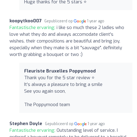
Huge thanks for the 5 stars ⭐️
koopytkoo007
Gepubliceerd op
1 year ago
Fantastische ervaring:
i like so much these 2 ladies who
love what they do and always accomodate client's
wishes. their compositions are beautiful and bring joy,
especially when they make is a bit "sauvage". definitely
worth grabbing a bouquet or two :)
Fleuriste Bruxelles Poppymood
Thank you for the 5 star review ⭐️
It’s always a pleasure to bring a smile
See you again soon,
The Poppymood team
Stephen Doyle
Gepubliceerd op
1 year ago
Fantastische ervaring:
Outstanding level of service. I
ordered a bouquet remotely to be delivered to a hospital