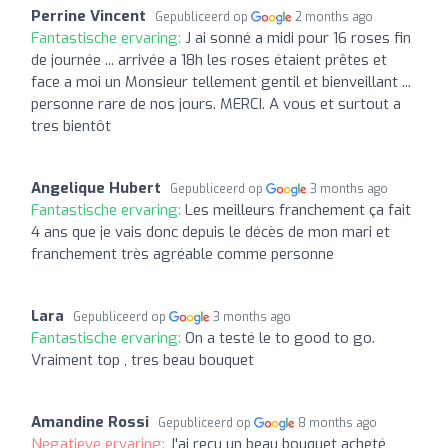
Perrine Vincent
Gepubliceerd op
2 months ago
Fantastische ervaring:
J ai sonné a midi pour 16 roses fin
de journée ... arrivée a 18h les roses étaient prêtes et
face a moi un Monsieur tellement gentil et bienveillant ...
personne rare de nos jours. MERCI. A vous et surtout a
tres bientôt
Angelique Hubert
Gepubliceerd op
3 months ago
Fantastische ervaring:
Les meilleurs franchement ça fait
4 ans que je vais donc depuis le décès de mon mari et
franchement très agréable comme personne
Lara
Gepubliceerd op
3 months ago
Fantastische ervaring:
On a testé le to good to go.
Vraiment top , tres beau bouquet
Amandine Rossi
Gepubliceerd op
8 months ago
Negatieve ervaring:
J'ai reçu un beau bouquet acheté