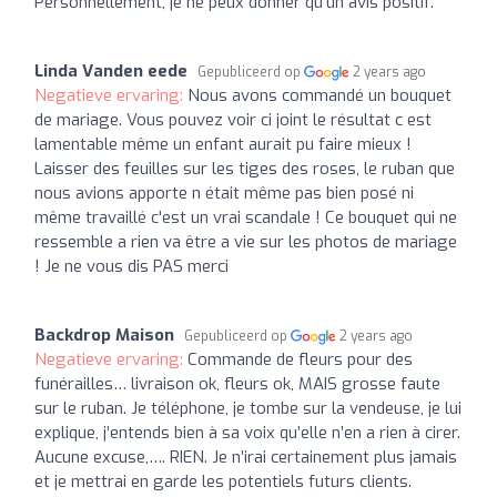
Personnellement, je ne peux donner qu'un avis positif.
Linda Vanden eede
Gepubliceerd op
2 years ago
Negatieve ervaring:
Nous avons commandé un bouquet
de mariage. Vous pouvez voir ci joint le résultat c est
lamentable même un enfant aurait pu faire mieux !
Laisser des feuilles sur les tiges des roses, le ruban que
nous avions apporte n était même pas bien posé ni
même travaillé c'est un vrai scandale ! Ce bouquet qui ne
ressemble a rien va être a vie sur les photos de mariage
! Je ne vous dis PAS merci
Backdrop Maison
Gepubliceerd op
2 years ago
Negatieve ervaring:
Commande de fleurs pour des
funérailles… livraison ok, fleurs ok, MAIS grosse faute
sur le ruban. Je téléphone, je tombe sur la vendeuse, je lui
explique, j’entends bien à sa voix qu’elle n’en a rien à cirer.
Aucune excuse,…. RIEN. Je n’irai certainement plus jamais
et je mettrai en garde les potentiels futurs clients.