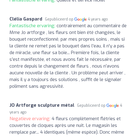
Fantastische ervaring:
Qualité et service nickel
Clélia Gaspard
Gepubliceerd op
4 years ago
Fantastische ervaring:
contrairement au commentaire de
Mme Jo artforge , les fleurs ont bien été changées, le
bouquet reconfectionné, par mes propres soins , mais si
la cliente ne remet pas le bouquet dans l'eau, il n'y a pas
de miracle, une fleur sa boie... Première fois, la cliente
s'est manifestée, et nous avons fait le nécessaire, par
contre depuis le changement de fleurs , nous n'avons
aucune nouvelle de la cliente . Un problème peut arriver ,
mais il y a toujours des solutions , suffit de le signaler
poliment sans agressivité.
JO Artforge sculpture métal
Gepubliceerd op
4
years ago
Negatieve ervaring:
4 fleurs complètement flétries et
couvertes de cloques après une nuit. Le magasin les
remplace par... 4 identiques (même espèce). Donc même