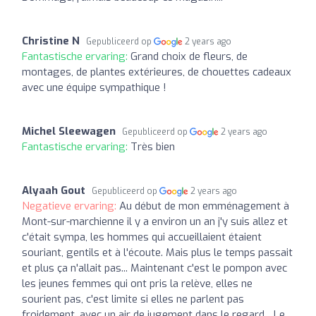
Christine N
Gepubliceerd op
2 years ago
Fantastische ervaring:
Grand choix de fleurs, de
montages, de plantes extérieures, de chouettes cadeaux
avec une équipe sympathique !
Michel Sleewagen
Gepubliceerd op
2 years ago
Fantastische ervaring:
Très bien
Alyaah Gout
Gepubliceerd op
2 years ago
Negatieve ervaring:
Au début de mon emménagement à
Mont-sur-marchienne il y a environ un an j'y suis allez et
c'était sympa, les hommes qui accueillaient étaient
souriant, gentils et à l'écoute. Mais plus le temps passait
et plus ça n'allait pas... Maintenant c'est le pompon avec
les jeunes femmes qui ont pris la relève, elles ne
sourient pas, c'est limite si elles ne parlent pas
froidement, avec un air de jugement dans le regard... Le