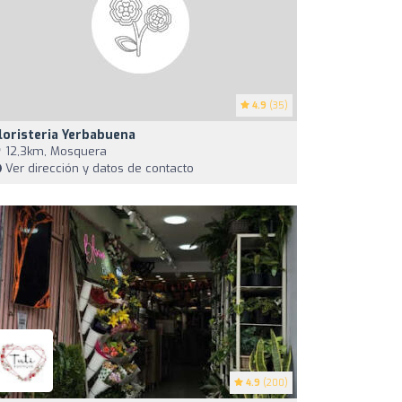
4.9
(35)
loristeria Yerbabuena
12,3km, Mosquera
Ver dirección y datos de contacto
4.9
(200)