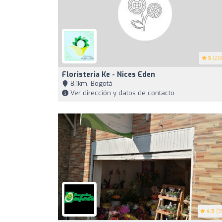
5
(20
Floristeria Ke - Nices Eden
8,1km, Bogotá
Ver dirección y datos de contacto
4.9
(3