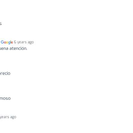
s
n
6 years ago
uena atención.
recio
rmoso
 years ago