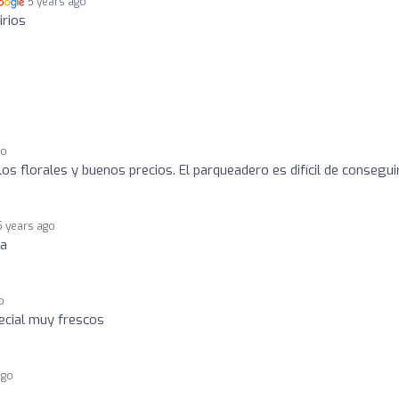
5 years ago
irios
go
os florales y buenos precios. El parqueadero es difícil de consegui
5 years ago
ba
o
cial muy frescos
ago