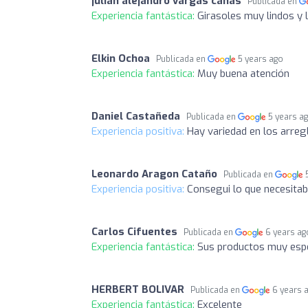
julian alejandro vargas cañas
Publicada en
Experiencia fantástica:
Girasoles muy lindos y l
Elkin Ochoa
Publicada en
5 years ago
Experiencia fantástica:
Muy buena atención
Daniel Castañeda
Publicada en
5 years a
Experiencia positiva:
Hay variedad en los arregl
Leonardo Aragon Cataño
Publicada en
Experiencia positiva:
Consegui lo que necesita
Carlos Cifuentes
Publicada en
6 years ag
Experiencia fantástica:
Sus productos muy espe
HERBERT BOLIVAR
Publicada en
6 years 
Experiencia fantástica:
Excelente