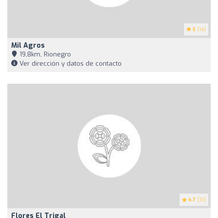
5
(14)
Mil Agros
19,8km, Rionegro
Ver dirección y datos de contacto
4.7
(31)
Flores El Trigal